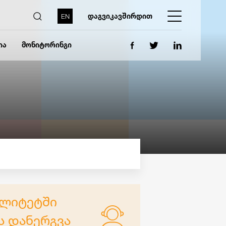
დაგვიკავშირდით
EN
ია
მონიტორინგი
ალიტეტში
ს დანერგვა