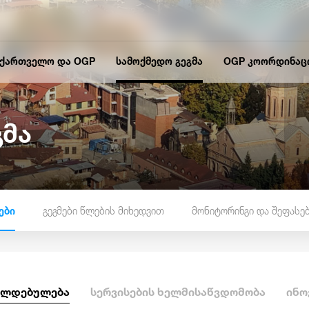
აქართველო და OGP
სამოქმედო გეგმა
OGP კოორდინაც
გმა
ები
გეგმები წლების მიხედვით
მონიტორინგი და შეფასე
ალდებულება
სერვისების ხელმისაწვდომობა
ინო