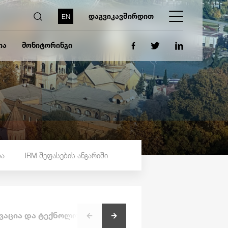
დაგვიკავშირდით
EN
ია
მონიტორინგი
ბა
IRM შეფასების ანგარიში
ვაცია და ტექნოლოგია
ჩართულობა